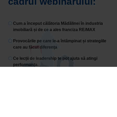
cadrul webinarului:
Cum a început călătoria Mădălinei în industria
imobiliară și de ce a ales franciza RE/MAX
Provocările pe care le-a întâmpinat și strategiile
care au făcut diferența
Ce lecții de leadership te pot ajuta să atingi
performanța.
Impactul tehnologiei și inovației în dezvoltarea
afacerii
Cum să menții motivația echipei și să
construiești relații solide cu clienții și partenerii
Sfaturi practice pentru cei care doresc să