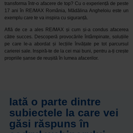
transforma într-o afacere de top? Cu o experiență de peste
17 ani în RE/MAX România, Mădălina Angheloiu este un
exemplu care te va inspira cu siguranță.
Află de ce a ales RE/MAX și cum și-a condus afacerea
către succes. Descoperă provocările întâmpinate, soluțiile
pe care le-a abordat și lecțiile învățate pe tot parcursul
carierei sale. Inspiră-te de la cei mai buni, pentru a-ți crește
propriile șanse de reușită în lumea afacerilor.
Iată o parte dintre
subiectele la care vei
găsi răspuns în