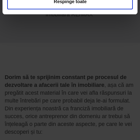
Respinge toate
Simulare a planului pe 2 ani
pentru o franciză
imobiliară RE/MAX
Dorim să te sprijinim constant pe procesul de
dezvoltare a afacerii tale în imobiliare
, așa că am
pregătit acest material în care vei afla răspunsuri la
multe întrebări pe care probabil deja le-ai formulat.
Din experiența noastră ca franciză imobiliară de
succes, orice antreprenor din domeniu ar trebui să
înțeleagă o parte din aceste aspecte, pe care le vei
descoperi și tu: