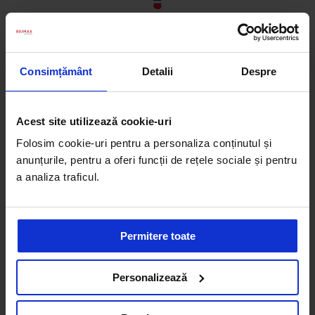
Tipuri de investiții imobiliare
avantajele
și
fiecăreia
Consimțământ
Detalii
Despre
Acest site utilizează cookie-uri
Folosim cookie-uri pentru a personaliza conținutul și
anunțurile, pentru a oferi funcții de rețele sociale și pentru
a analiza traficul.
Contextul imobiliar actual
- Statistici și previziuni
Permitere toate
Personalizează