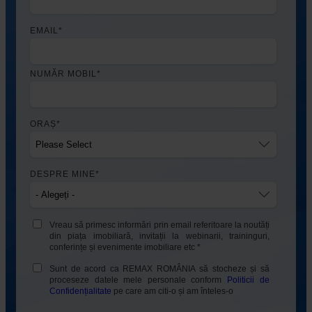
EMAIL
*
NUMĂR MOBIL
*
ORAȘ
*
DESPRE MINE
*
Vreau să primesc informări prin email referitoare la noutăți
din piața imobiliară, invitații la webinarii, traininguri,
conferințe și evenimente imobiliare etc *
Sunt de acord ca REMAX ROMÂNIA să stocheze și să
proceseze datele mele personale conform
Politicii de
Confidențialitate
pe care am citi-o și am înteles-o