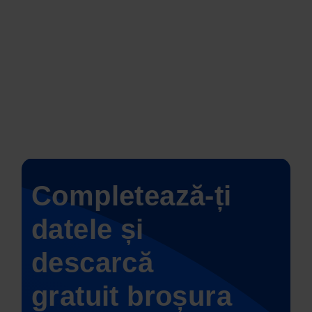
Completează-ți
datele și
descarcă
gratuit broșura